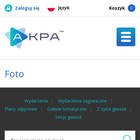
Język
Zaloguj się
Koszyk
0
Foto
Wydarzenia
Wydarzenia zagraniczne
Plany zdjęciowe
Galerie tematyczne
Z życia gwiazd
Sesje gwiazd