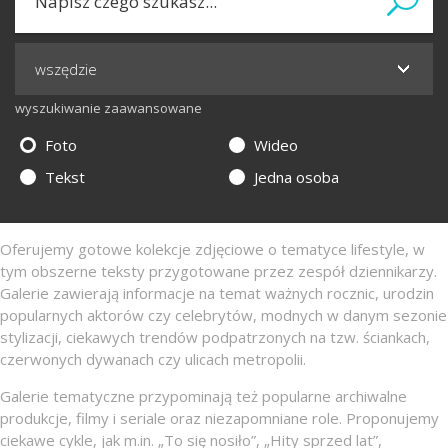
wyszukiwanie zaawansowane
Foto
Wideo
Tekst
Jedna osoba
Oferujemy gotowe kolekcje zdjęciowe o tematyce lifestyle, w
tym obszerne teksty przygotowane przez zespół dziennikarzy.
Galerie zawierają informacje na temat ważnych rocznic, urodzin
popularnych aktorów czy celebrytów, modnych w danym sezonie
stylizacji, ciekawych trendów podpatrzonych na tzw. ściankach,
czerwonych dywanach czy ulicach metropolii.
Galerie tematyczne przypominają też popularne archiwalne
produkcje, filmy i seriale oraz niezapomniane role. Proponujemy
ciekawe cykle, jak m.in. „To się nosiło”, „Hity sprzed lat”,