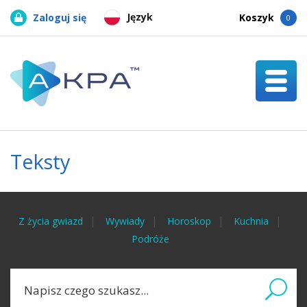
Język
Zaloguj się
Koszyk
0
Teksty
Z życia gwiazd
Wywiady
Horoskop
Kuchnia
Podróże