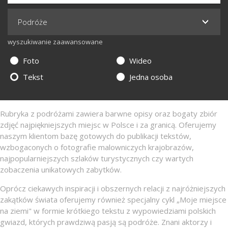
wyszukiwanie zaawansowane
Foto
Wideo
Tekst
Jedna osoba
Rubryka z podróżami zawiera barwne opisy oraz bogaty zbiór
zdjęć najpiękniejszych miejsc w Polsce i za granicą. Oferujemy
naszym klientom bazę gotowych do publikacji tekstów,
wzbogaconych o fotografie malowniczych krajobrazów,
najpopularniejszych szlaków turystycznych czy wartych
zobaczenia unikatowych zabytków.
Oprócz ciekawych inspiracji i obszernych relacji z najróżniejszych
zakątków świata oferujemy również specjalny cykl „Moje miejsce
na ziemi" w formie krótkiego tekstu z wypowiedziami polskich
gwiazd, których prawdziwą pasją są podróże. Znani aktorzy i