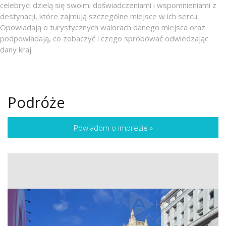
celebryci dzielą się swoimi doświadczeniami i wspomnieniami z
destynacji, które zajmują szczególne miejsce w ich sercu.
Opowiadają o turystycznych walorach danego miejsca oraz
podpowiadają, co zobaczyć i czego spróbować odwiedzając
dany kraj.
Podróże
Powiadom o imprezie
»