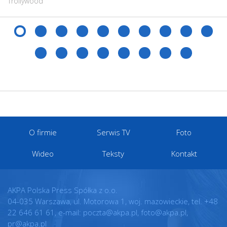
Trollywood
O firmie
Serwis TV
Foto
Wideo
Teksty
Kontakt
AKPA Polska Press Spółka z o.o.
04-035 Warszawa, ul. Motorowa 1, woj. mazowieckie, tel. +48
22 646 61 61, e-mail: poczta@akpa.pl, foto@akpa.pl,
pr@akpa.pl