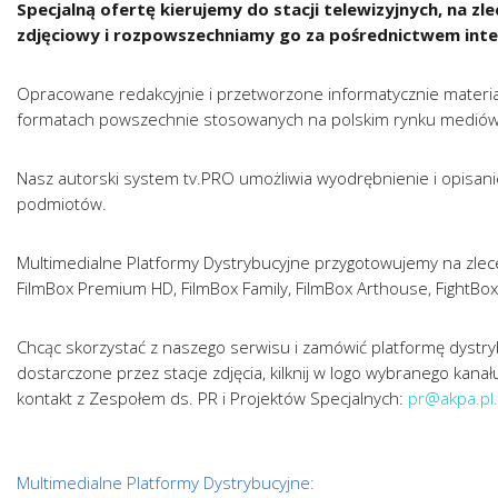
Specjalną ofertę kierujemy do stacji telewizyjnych, na
zdjęciowy i rozpowszechniamy go za pośrednictwem inte
Opracowane redakcyjnie i przetworzone informatycznie materiał
formatach powszechnie stosowanych na polskim rynku mediów 
Nasz autorski system tv.PRO umożliwia wyodrębnienie i opisanie
podmiotów.
Multimedialne Platformy Dystrybucyjne przygotowujemy na zleceni
FilmBox Premium HD, FilmBox Family, FilmBox Arthouse, FightBox,
Chcąc skorzystać z naszego serwisu i zamówić platformę dystry
dostarczone przez stacje zdjęcia, kilknij w logo wybranego kan
kontakt z Zespołem ds. PR i Projektów Specjalnych:
pr@akpa.pl.
Multimedialne Platformy Dystrybucyjne: